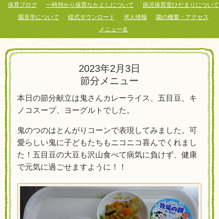
保育ブログ
一時預かり保育なかよしについて
病児保育室ひだまりについて
園見学について
様式ダウンロード
求人情報
園の概要・アクセス
メニュー名
2023年2月3日
節分メニュー
本日の節分献立は鬼さんカレーライス、五目豆、キ
ノコスープ、ヨーグルトでした。
鬼のつのはとんがりコーンで表現してみました。可
愛らしい鬼に子どもたちもニコニコ喜んでくれまし
た！五目豆の大豆も沢山食べて病気に負けず、健康
で元気に過ごせますように！！