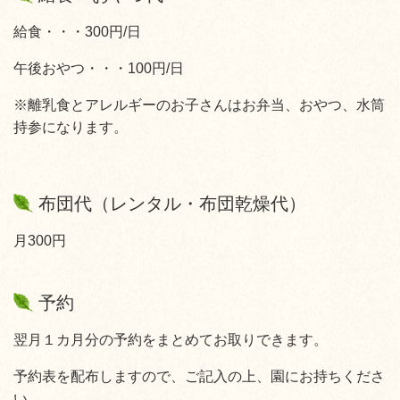
給食・・・300円/日
午後おやつ・・・100円/日
※離乳食とアレルギーのお子さんはお弁当、おやつ、水筒
持参になります。
布団代（レンタル・布団乾燥代）
月300円
予約
翌月
１カ月分
の予約を
まとめて
お取りできます。
予約表を配布しますので、ご記入の上、園にお持ちくださ
い。