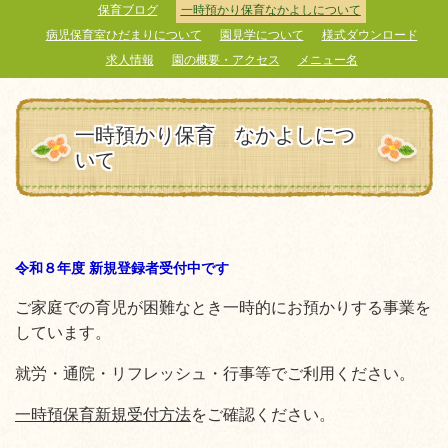
保育ブログ
一時預かり保育なかよしについて
病児保育室ひだまりについて
園見学について
様式ダウンロード
求人情報
園の概要・アクセス
メニュー名
一時預かり保育 なかよしにつ
いて
令和８年度 新規登録者受付中です
ご家庭での育児が困難なとき一時的にお預かりする事業を
しています。
就労・通院・リフレッシュ・行事等でご利用ください。
一時預保育新規受付方法
をご確認ください。