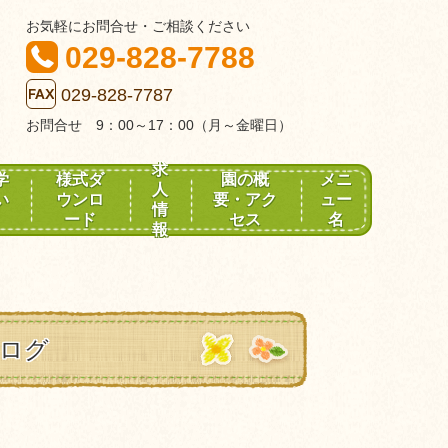
お気軽にお問合せ・ご相談ください
029-828-7788
029-828-7787
お問合せ 9：00～17：00（月～金曜日）
求
学
様式ダ
園の概
メニ
人
い
ウンロ
要・アク
ュー
情
ード
セス
名
報
ブログ