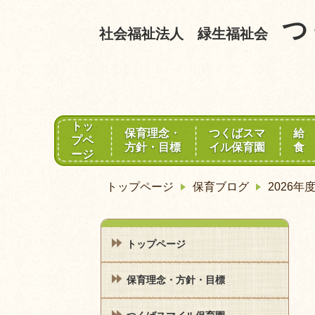
つ
社会福祉法人 緑生福祉会
トッ
保育理念・
つくばスマ
給
プペ
方針・目標
イル保育園
食
ージ
トップページ
保育ブログ
2026
トップページ
保育理念・方針・目標