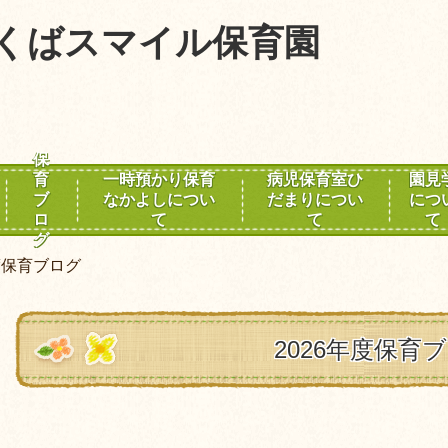
くばスマイル保育園
保
育
一時預かり保育
病児保育室ひ
園見
ブ
なかよしについ
だまりについ
につ
ロ
て
て
て
グ
年度保育ブログ
2026年度保育