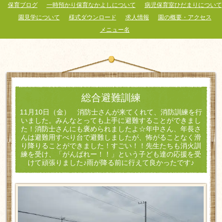
保育ブログ
一時預かり保育なかよしについて
病児保育室ひだまりについて
園見学について
様式ダウンロード
求人情報
園の概要・アクセス
メニュー名
総合避難訓練
11月10日（金） 消防士さんが来てくれて、消防訓練を行
いました。みんなとっても上手に避難することができまし
た！消防士さんにも褒められましたよ☆年中さん、年長さ
んは避難用すべり台で避難しましたが、怖がることなく滑
り降りることができました！すごい！！先生たちも消火訓
練を受け、「がんばれー！！」という子ども達の応援を受
けて頑張りました♪雨が降る前に行えて良かったです♪